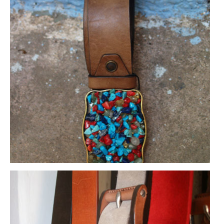
Koleksiyon 2015
Hakkımızda
Basından
İletişim
English